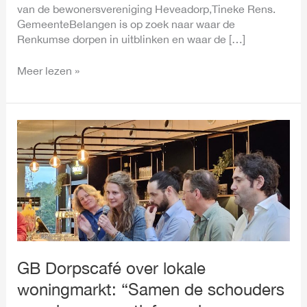
van de bewonersvereniging Heveadorp,Tineke Rens.
GemeenteBelangen is op zoek naar waar de
Renkumse dorpen in uitblinken en waar de […]
Meer lezen »
GB
Dorpscafé
over
lokale
woningmarkt:
“Samen
de
schouders
eronder
en
GB Dorpscafé over lokale
creatief
woningmarkt: “Samen de schouders
naar