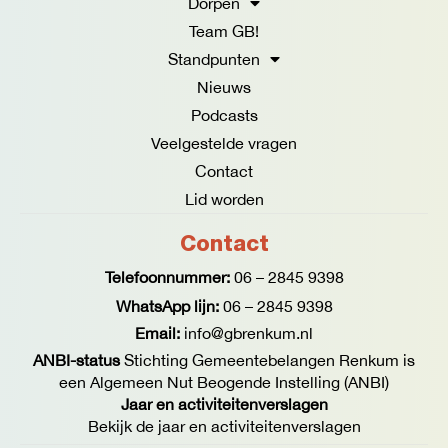
Dorpen
k
a
Team GB!
-
m
f
Standpunten
Nieuws
Podcasts
Veelgestelde vragen
Contact
Lid worden
Contact
Telefoonnummer:
06 – 2845 9398
WhatsApp lijn:
06 – 2845 9398
Email:
info@gbrenkum.nl
ANBI-status
Stichting Gemeentebelangen Renkum is
een Algemeen Nut Beogende Instelling (ANBI)
Jaar en activiteitenverslagen
Bekijk de jaar en activiteitenverslagen