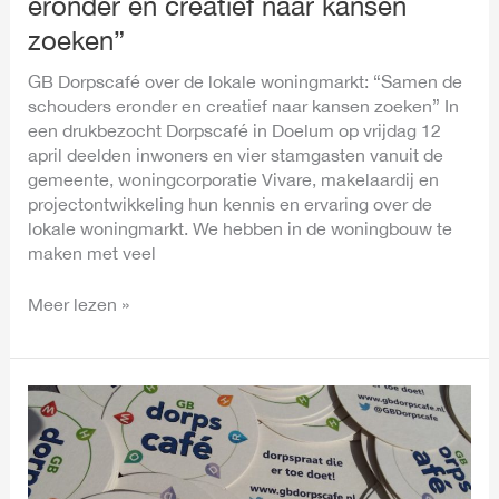
eronder en creatief naar kansen
kansen
zoeken”
zoeken”
GB Dorpscafé over de lokale woningmarkt: “Samen de
schouders eronder en creatief naar kansen zoeken” In
een drukbezocht Dorpscafé in Doelum op vrijdag 12
april deelden inwoners en vier stamgasten vanuit de
gemeente, woningcorporatie Vivare, makelaardij en
projectontwikkeling hun kennis en ervaring over de
lokale woningmarkt. We hebben in de woningbouw te
maken met veel
Meer lezen »
GB
Dorpscafé:
alarmbellen
op
woningmarkt,