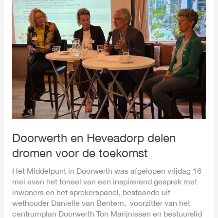
en
Heveadorp
delen
dromen
voor
de
toekomst
Doorwerth en Heveadorp delen
dromen voor de toekomst
Het Middelpunt in Doorwerth was afgelopen vrijdag 16
mei even het toneel van een inspirerend gesprek met
inwoners en het sprekerspanel, bestaande uit
wethouder Danielle van Bentem, voorzitter van het
centrumplan Doorwerth Ton Marijnissen en bestuurslid