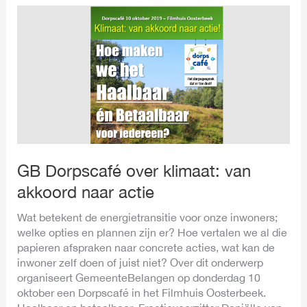
GB
Dorpscafé
over
klimaat:
van
akkoord
naar
actie
GB Dorpscafé over klimaat: van
akkoord naar actie
Wat betekent de energietransitie voor onze inwoners;
welke opties en plannen zijn er? Hoe vertalen we al die
papieren afspraken naar concrete acties, wat kan de
inwoner zelf doen of juist niet? Over dit onderwerp
organiseert GemeenteBelangen op donderdag 10
oktober een Dorpscafé in het Filmhuis Oosterbeek.