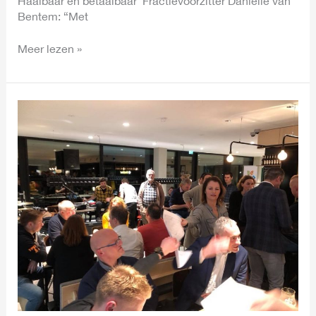
Haalbaar en betaalbaar Fractievoorzitter Daniëlle van
Bentem: “Met
Meer lezen »
Rijn
en
Veluwe:
“Dorpscafé
GemeenteBelangen”