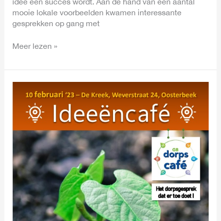
idee een succes wordt. Aan de hand van een aantal
mooie lokale voorbeelden kwamen interessante
gesprekken op gang met
Meer lezen »
GB
Dorpscafé:
Laat
ideeën
groeien
en
bloeien