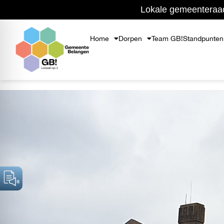
Ga
Lokale gemeenteraad
naar
de
Home
Dorpen
Team GB!
Standpunten
inhoud