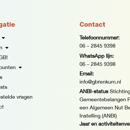
gatie
Contact
Telefoonnummer:
06 – 2845 9398
n
WhatsApp lijn:
GB!
06 – 2845 9398
punten
Email:
s
info@gbrenkum.nl
sts
ANBI-status
Stichtin
stelde vragen
Gemeentebelangen R
ct
een Algemeen Nut B
Instelling (ANBI)
Jaar en activiteitenv