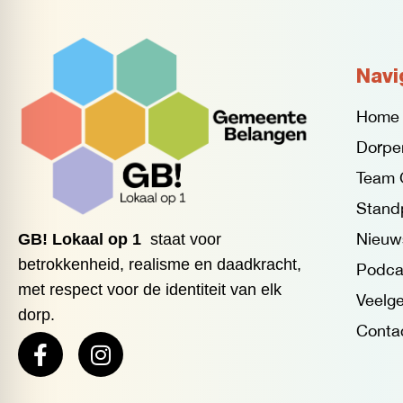
Navi
Home
Dorpe
Team 
Stand
Nieuw
GB! Lokaal op 1
staat voor
betrokkenheid, realisme en daadkracht,
Podca
met respect voor de identiteit van elk
Veelge
dorp.
Conta
F
I
a
n
c
s