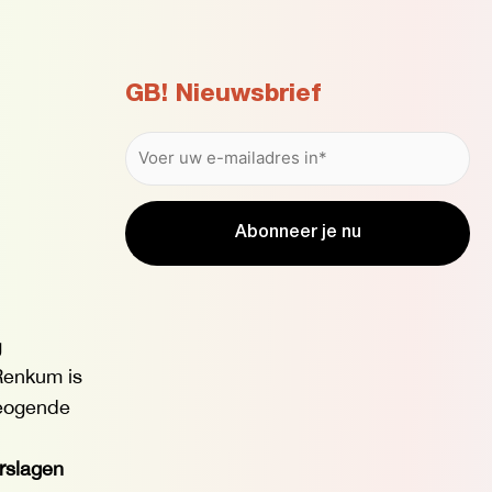
GB! Nieuwsbrief
g
enkum is
eogende
erslagen