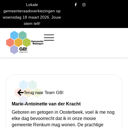
Ga
F
I
Lokale
a
n
naar
c
s
gemeenteraadsverkiezingen op
e
t
de
b
a
woensdag 18 maart 2026. Jouw
o
g
inhoud
stem telt!
o
r
k
a
-
m
f
Powered By
GSpeech
Terug naar Team GB!
Marie-Antoinette van der Kracht
Geboren en getogen in Oosterbeek, voel ik me nog
elke dag bevoorrecht dat ik in onze mooie
gemeente Renkum mag wonen. De prachtige