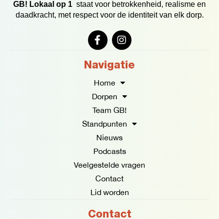
GB! Lokaal op 1
staat voor betrokkenheid, realisme en
daadkracht, met respect voor de identiteit van elk dorp.
F
I
a
n
c
s
e
t
Navigatie
b
a
o
g
Home
o
r
Dorpen
k
a
Team GB!
-
m
f
Standpunten
Nieuws
Podcasts
Veelgestelde vragen
Contact
Lid worden
Contact