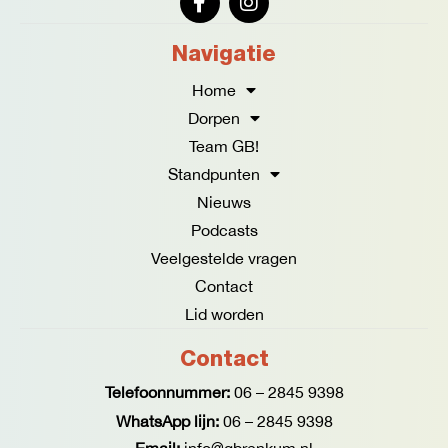
a
n
c
s
e
t
Navigatie
b
a
o
g
Home
o
r
Dorpen
k
a
Team GB!
-
m
f
Standpunten
Nieuws
Podcasts
Veelgestelde vragen
Contact
Lid worden
Contact
Telefoonnummer:
06 – 2845 9398
WhatsApp lijn:
06 – 2845 9398
Email:
info@gbrenkum.nl