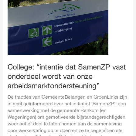
“intentie
dat
SamenZP
vast
onderdeel
wordt
van
onze
arbeidsmarktondersteuning”
College: “intentie dat SamenZP vast
onderdeel wordt van onze
arbeidsmarktondersteuning”
De fracties van GemeenteBelangen en GroenLinks zijn
in april geïnformeerd over het initiatief ‘SamenZP’: een
samenwerking met de gemeente Renkum (en
Wageningen) om gemotiveerde bijstandsgerechtigden
weer actief deel te laten nemen aan de samenleving
door werkervaring op te doen en ze te begeleiden als