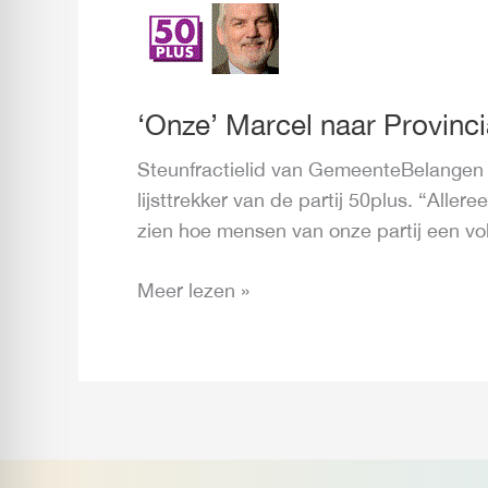
‘Onze’
Marcel
naar
Provinciale
‘Onze’ Marcel naar Provinci
Staten
Steunfractielid van GemeenteBelangen M
lijsttrekker van de partij 50plus. “Aller
zien hoe mensen van onze partij een v
Meer lezen »