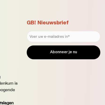
GB! Nieuwsbrief
g
enkum is
eogende
erslagen