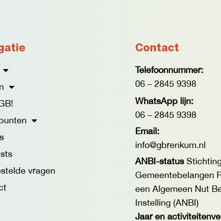
gatie
Contact
Telefoonnummer:
06 – 2845 9398
n
WhatsApp lijn:
GB!
06 – 2845 9398
punten
Email:
s
info@gbrenkum.nl
sts
ANBI-status
Stichtin
stelde vragen
Gemeentebelangen R
ct
een Algemeen Nut B
Instelling (ANBI)
Jaar en activiteitenv