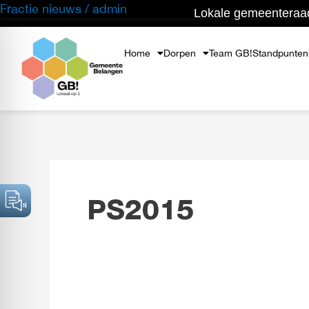
Ga
Fractie nieuws
/
admin
Lokale gemeenteraad
naar
de
Home
Dorpen
Team GB!
Standpunten
inhoud
PS2015