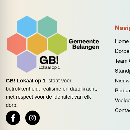
Navi
Home
Dorpe
Team 
Stand
Nieuw
GB! Lokaal op 1
staat voor
betrokkenheid, realisme en daadkracht,
Podca
met respect voor de identiteit van elk
Veelge
dorp.
Conta
F
I
a
n
c
s