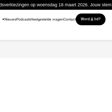
sverkiezingen op woensdag 18 maart 2026. Jouw stem t
Nieuws
Podcasts
Veelgestelde vragen
Contact
Word jij lid?