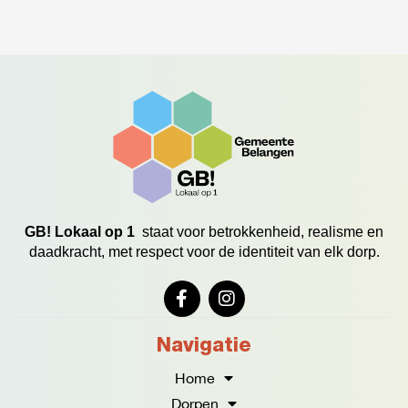
GB! Lokaal op 1
staat voor betrokkenheid, realisme en
daadkracht, met respect voor de identiteit van elk dorp.
F
I
a
n
c
s
e
t
Navigatie
b
a
o
g
Home
o
r
Dorpen