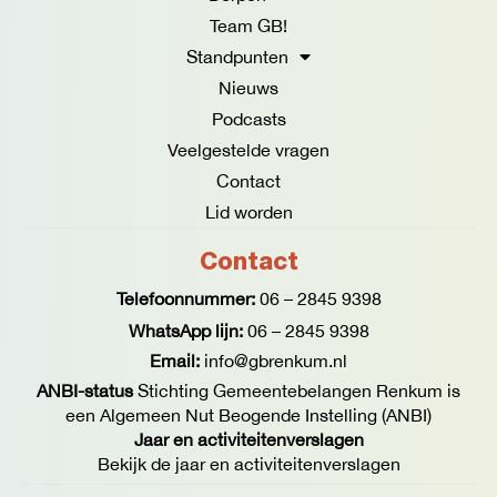
k
a
Team GB!
-
m
f
Standpunten
Nieuws
Podcasts
Veelgestelde vragen
Contact
Lid worden
Contact
Telefoonnummer:
06 – 2845 9398
WhatsApp lijn:
06 – 2845 9398
Email:
info@gbrenkum.nl
ANBI-status
Stichting Gemeentebelangen Renkum is
een Algemeen Nut Beogende Instelling (ANBI)
Jaar en activiteitenverslagen
Bekijk de jaar en activiteitenverslagen