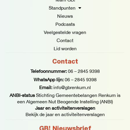
-
m
f
Standpunten
Nieuws
Podcasts
Veelgestelde vragen
Contact
Lid worden
Contact
Telefoonnummer:
06 – 2845 9398
WhatsApp lijn:
06 – 2845 9398
Email:
info@gbrenkum.nl
ANBI-status
Stichting Gemeentebelangen Renkum is
een Algemeen Nut Beogende Instelling (ANBI)
Jaar en activiteitenverslagen
Bekijk de jaar en activiteitenverslagen
GB! Nieuwsbrief