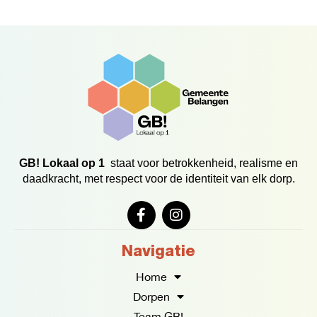
GB! Lokaal op 1
staat voor betrokkenheid, realisme en
daadkracht, met respect voor de identiteit van elk dorp.
F
I
a
n
c
s
e
t
Navigatie
b
a
o
g
Home
o
r
Dorpen
k
a
Team GB!