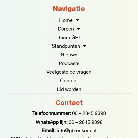
c
s
e
t
Navigatie
b
a
o
g
Home
o
r
Dorpen
k
a
Team GB!
-
m
f
Standpunten
Nieuws
Podcasts
Veelgestelde vragen
Contact
Lid worden
Contact
Telefoonnummer:
06 – 2845 9398
WhatsApp lijn:
06 – 2845 9398
Email:
info@gbrenkum.nl