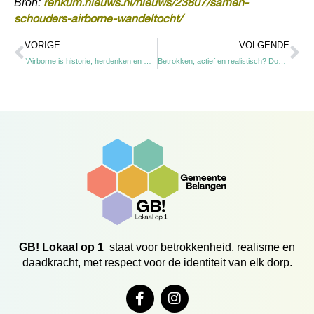
renkum.nieuws.nl/nieuws/23807/samen-
Bron:
schouders-airborne-wandeltocht/
Vorige
Vo
VORIGE
VOLGENDE
“Airborne is historie, herdenken en wandelen tegelijk”
Betrokken, actief en realistisch? Doe mee met Team GB
GB! Lokaal op 1
staat voor betrokkenheid, realisme en
daadkracht, met respect voor de identiteit van elk dorp.
F
I
a
n