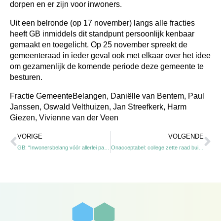
dorpen en er zijn voor inwoners.
Uit een belronde (op 17 november) langs alle fracties
heeft GB inmiddels dit standpunt persoonlijk kenbaar
gemaakt en toegelicht. Op 25 november spreekt de
gemeenteraad in ieder geval ook met elkaar over het idee
om gezamenlijk de komende periode deze gemeente te
besturen.
Fractie GemeenteBelangen,
Daniëlle van Bentem, Paul
Janssen, Oswald Velthuizen, Jan Streefkerk, Harm
Giezen, Vivienne van der Veen
Vorige
Vo
VORIGE
VOLGENDE
GB: “Inwonersbelang vóór allerlei partijbelangen”
Onacceptabel: college zette raad buitenspel bij Horsa project