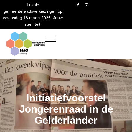
Ga
F
I
Lokale
a
n
naar
c
s
gemeenteraadsverkiezingen op
e
t
de
b
a
woensdag 18 maart 2026. Jouw
o
g
inhoud
stem telt!
o
r
k
a
-
m
f
Initiatiefvoorstel
Jongerenraad in de
Gelderlander