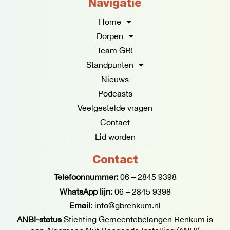
e
t
Navigatie
b
a
o
g
Home
o
r
Dorpen
k
a
Team GB!
-
m
f
Standpunten
Nieuws
Podcasts
Veelgestelde vragen
Contact
Lid worden
Contact
Telefoonnummer:
06 – 2845 9398
WhatsApp lijn:
06 – 2845 9398
Email:
info@gbrenkum.nl
ANBI-status
Stichting Gemeentebelangen Renkum is