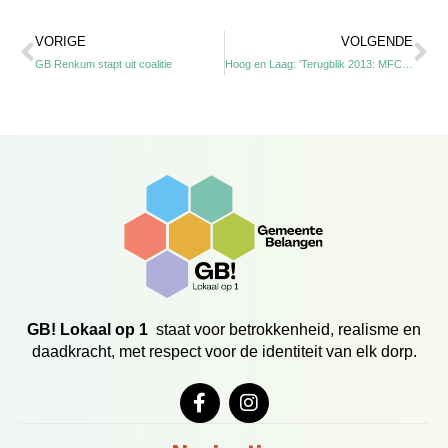
Vorige
Vo
VORIGE
VOLGENDE
GB Renkum stapt uit coalitie
Hoog en Laag: ‘Terugblik 2013: MFC3b4, een lange adem-project’
GB! Lokaal op 1
staat voor betrokkenheid, realisme en
daadkracht, met respect voor de identiteit van elk dorp.
F
I
a
n
c
s