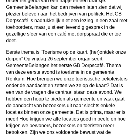
onder het genot van een hapje en een drankje.
GemeenteBelangen kan dan meteen laten zien dat wij
plezier beleven aan het bedrijven van politiek. Het GB
Dorpscafé is nadrukkelijk niet een lezing in een zaal met
toehoorders, maar juist een levendig gesprek in de
gezellige sfeer van een café met
dorpspraat die er toe
doet.
Eerste thema is “Toerisme op de kaart, (her)ontdek onze
dorpen”
Op vrijdag 26 september organiseert
GemeenteBelangen het eerste GB Dorpscafé. Thema
van deze eerste avond is toerisme in de gemeente
Renkum. Hoe brengen we onze toeristische trekpleisters
onder de aandacht en zetten we ze op de kaart? Dat is
een van de vragen die centraal staan deze avond. We
hebben een hoop te bieden als gemeente en vaak gaat
de aandacht van bezoekers
uit naar slechts enkele
locaties binnen onze gemeente. Dat is prima, maar er is
meer! Hoe krijgen we alle locaties goed in beeld en hoe
krijgen we bewoners, bezoekers en toeristen meer
betrokken. Zijn we ons voldoende bewust wat de