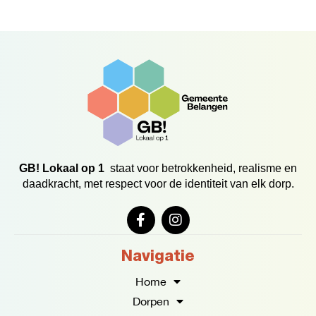
GB! Lokaal op 1
staat voor betrokkenheid, realisme en
daadkracht, met respect voor de identiteit van elk dorp.
F
I
a
n
c
s
e
t
Navigatie
b
a
o
g
Home
o
r
Dorpen
k
a