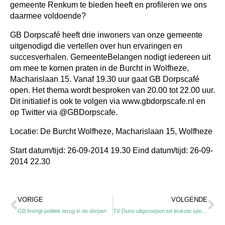
gemeente Renkum te bieden heeft en profileren we ons
daarmee voldoende?
GB Dorpscafé heeft drie inwoners van onze gemeente
uitgenodigd die vertellen over hun ervaringen en
succesverhalen. GemeenteBelangen nodigt iedereen uit
om mee te komen praten in de Burcht in Wolfheze,
Macharislaan 15.
Vanaf 19.30 uur gaat GB Dorpscafé
open. Het thema wordt besproken van 20.00 tot 22.00 uur.
Dit initiatief is ook te volgen via www.gbdorpscafe.nl en
op Twitter via @GBDorpscafe.
Locatie: De Burcht Wolfheze, Macharislaan 15, Wolfheze
Start datum/tijd: 26-09-2014 19.30
Eind datum/tijd: 26-09-
2014 22.30
Vorige
Vo
VORIGE
VOLGENDE
GB brengt politiek terug in de dorpen
TV Duno uitgeroepen tot leukste sportvereniging gemeente