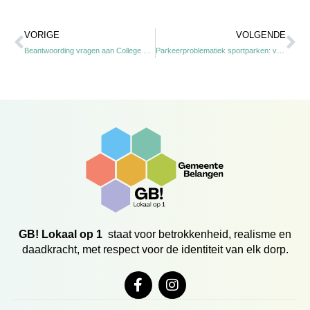
Vorige
Vo
VORIGE
VOLGENDE
Beantwoording vragen aan College over Europaplein
Parkeerproblematiek sportparken: volgt Oosterbeek Wageningen?
GB! Lokaal op 1
staat voor betrokkenheid, realisme en
daadkracht, met respect voor de identiteit van elk dorp.
F
I
a
n
c
s