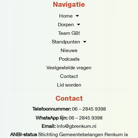
e
t
Navigatie
b
a
o
g
Home
o
r
Dorpen
k
a
Team GB!
-
m
f
Standpunten
Nieuws
Podcasts
Veelgestelde vragen
Contact
Lid worden
Contact
Telefoonnummer:
06 – 2845 9398
WhatsApp lijn:
06 – 2845 9398
Email:
info@gbrenkum.nl
ANBI-status
Stichting Gemeentebelangen Renkum is