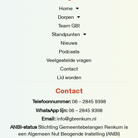
b
a
o
g
Home
o
r
Dorpen
k
a
Team GB!
-
m
f
Standpunten
Nieuws
Podcasts
Veelgestelde vragen
Contact
Lid worden
Contact
Telefoonnummer:
06 – 2845 9398
WhatsApp lijn:
06 – 2845 9398
Email:
info@gbrenkum.nl
ANBI-status
Stichting Gemeentebelangen Renkum is
een Algemeen Nut Beogende Instelling (ANBI)