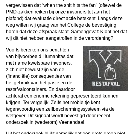
vergewissen dat “when the shit hits the fan” (oftewel de
PMD-zakken reiken bij onze inwoners tot aan het
plafond) dat evaluatie direct actie betekent. Langs deze
weg willen wij graag van het College de bevestiging
horen dat deze afspraak staat. Samengevat: Klopt het dat
wij dit niet hebben aangetroffen in de verordening?
Voorts bereiken ons berichten
van bijvoorbeeld Humanitas dat
met name kwetsbare inwoners,
zich niet bewust zijn van de
(financiële) consequenties van
het gebruik van het pasje en de
restafvalcontainers. En daardoor
achteraf een enorme rekening gepresenteerd kunnen
krijgen. Ter vergelijk: Zelfs het mobieltje kent
tegenwoordig een zelfbeschermingssysteem via de
wetgever. Dit signaal wordt bevestigd door recent
onderzoek in (wederom) Veenendaal.
Uit het onderzoek blijkt namelijk dat een grote groep niet