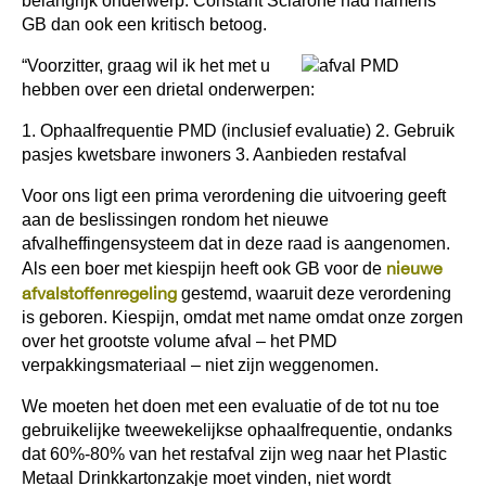
belangrijk onderwerp. Constant Sciarone had namens
GB dan ook een kritisch betoog.
“Voorzitter, graag wil ik het met u
hebben over een drietal onderwerpen:
1. Ophaalfrequentie PMD (inclusief evaluatie)
2. Gebruik
pasjes kwetsbare inwoners
3. Aanbieden restafval
Voor ons ligt een prima verordening die uitvoering geeft
aan de beslissingen rondom het nieuwe
afvalheffingensysteem dat in deze raad is aangenomen.
nieuwe
Als een boer met kiespijn heeft ook GB voor de
afvalstoffenregeling
gestemd, waaruit deze verordening
is geboren. Kiespijn, omdat met name omdat onze zorgen
over het grootste volume afval – het PMD
verpakkingsmateriaal – niet zijn weggenomen.
We moeten het doen met een evaluatie of de tot nu toe
gebruikelijke tweewekelijkse ophaalfrequentie, ondanks
dat 60%-80% van het restafval zijn weg naar het Plastic
Metaal Drinkkartonzakje moet vinden, niet wordt