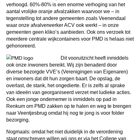
verhoogd. 60%-80% is een enorme verhoging van het
aantal vrolijke oranje afvalzakken waarvoor we – in
tegenstelling tot andere gemeenten zoals Veenendaal
waar onze afvalverwerker ACV ook werkt – in onze
gemeenten geen kliko’s aanbieden. Ook ons verzoek tot
meerdere centrale wijkcontainers voor PMD is helaas niet
gehonoreerd.
Dit vooruitzicht heeft inmiddels
ook onze inwoners bereikt. Wij zijn benaderd door
diverse bezorgde VVE’s (Verenigingen van Eigenaren)
en inwoners dat dit hun zorgen baart. De opslag, de
overlast, de stank, het ongedierte. Er is zelfs al sprake
van ideeën van georganiseerd verzet met ludieke acties.
Ook een jonge ondernemer is inmiddels op pad in
Renkum om PMD zakken op te halen en weg te brengen
naar Veentjesbrug omdat hij nog te jong is voor folder
bezorging.
Nogmaals: omdat het niet duidelijk in de verordening
staat omschreven willen wij ons er via het College van