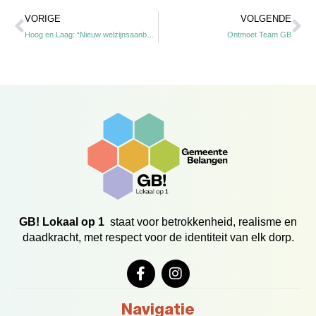
Vorige
Vo
VORIGE
VOLGENDE
Hoog en Laag: “Nieuw welzijnsaanbod”
Ontmoet Team GB
GB! Lokaal op 1
staat voor betrokkenheid, realisme en
daadkracht, met respect voor de identiteit van elk dorp.
F
I
a
n
c
s
e
t
Navigatie