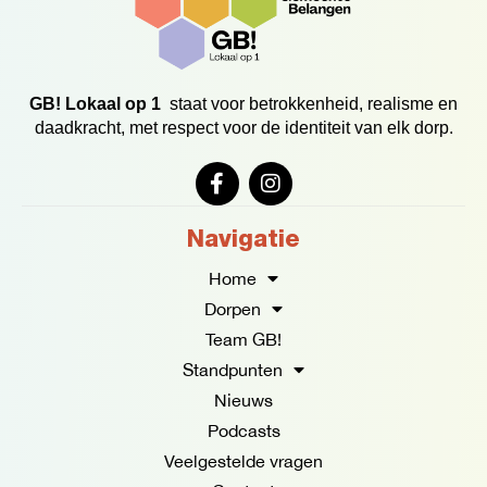
GB! Lokaal op 1
staat voor betrokkenheid, realisme en
daadkracht, met respect voor de identiteit van elk dorp.
F
I
a
n
c
s
e
t
Navigatie
b
a
o
g
Home
o
r
Dorpen
k
a
Team GB!
-
m
f
Standpunten
Nieuws
Podcasts
Veelgestelde vragen