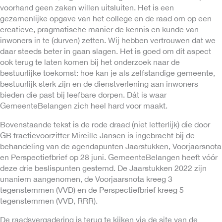
voorhand geen zaken willen uitsluiten. Het is een
gezamenlijke opgave van het college en de raad om op een
creatieve, pragmatische manier de kennis en kunde van
inwoners in te (durven) zetten. Wij hebben vertrouwen dat we
daar steeds beter in gaan slagen. Het is goed om dit aspect
ook terug te laten komen bij het onderzoek naar de
bestuurlijke toekomst: hoe kan je als zelfstandige gemeente,
bestuurlijk sterk zijn en de dienstverlening aan inwoners
bieden die past bij leefbare dorpen. Dát is waar
GemeenteBelangen zich heel hard voor maakt.
Bovenstaande tekst is de rode draad (niet letterlijk) die door
GB fractievoorzitter Mireille Jansen is ingebracht bij de
behandeling van de agendapunten Jaarstukken, Voorjaarsnota
en Perspectiefbrief op 28 juni. GemeenteBelangen heeft vóór
deze drie beslispunten gestemd. De
Jaarstukken 2022
zijn
unaniem aangenomen, de
Voorjaarsnota
kreeg 3
tegenstemmen (VVD) en de
Perspectiefbrief
kreeg 5
tegenstemmen (VVD, RRR).
De raadsvergadering is terug te kijken via de site van de