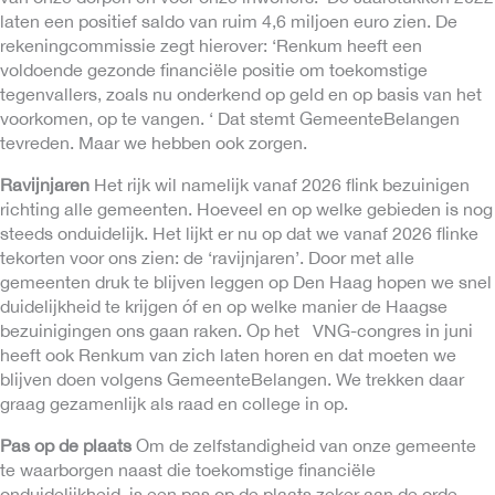
laten een positief saldo van ruim 4,6 miljoen euro zien. De
rekeningcommissie zegt hierover: ‘Renkum heeft een
voldoende gezonde financiële positie om toekomstige
tegenvallers, zoals nu onderkend op geld en op basis van het
voorkomen, op te vangen. ‘ Dat stemt GemeenteBelangen
tevreden. Maar we hebben ook zorgen.
Ravijnjaren
Het rijk wil namelijk vanaf 2026 flink bezuinigen
richting alle gemeenten. Hoeveel en op welke gebieden is nog
steeds onduidelijk. Het lijkt er nu op dat we vanaf 2026 flinke
tekorten voor ons zien: de ‘ravijnjaren’. Door met alle
gemeenten druk te blijven leggen op Den Haag hopen we snel
duidelijkheid te krijgen óf en op welke manier de Haagse
bezuinigingen ons gaan raken. Op het VNG-congres in juni
heeft ook Renkum van zich laten horen en dat moeten we
blijven doen volgens GemeenteBelangen. We trekken daar
graag gezamenlijk als raad en college in op.
Pas op de plaats
Om de zelfstandigheid van onze gemeente
te waarborgen naast die toekomstige financiële
onduidelijkheid, is een pas op de plaats zeker aan de orde