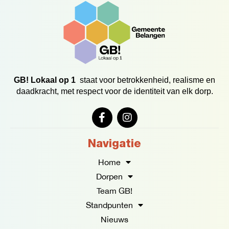
GB! Lokaal op 1
staat voor betrokkenheid, realisme en
daadkracht, met respect voor de identiteit van elk dorp.
F
I
a
n
c
s
e
t
Navigatie
b
a
o
g
Home
o
r
Dorpen
k
a
Team GB!
-
m
f
Standpunten
Nieuws