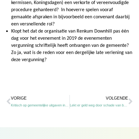
kermissen, Koningsdagen) een verkorte of vereenvoudigde
procedure gehanteerd?
In hoeverre spelen vooraf
gemaakte afspraken in bijvoorbeeld een convenant daarbij
een versnellende rol?
Klopt het dat de organisatie van Renkum Downhill pas één
dag voor het evenement in 2019 de evenementen
vergunning schriftelijk heeft ontvangen van de gemeente?
Zo ja, wat is de reden voor een dergelijke late verlening van
deze vergunning?
Vorige
Vo
VORIGE
VOLGENDE
Kritisch op gemeentelijke uitgaven in tijden van miljoenenbezuinigingen
Lekt er geld weg door schade van bouwprojecten?