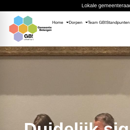
Ga
Lokale gemeenteraad
naar
de
Home
Dorpen
Team GB!
Standpunten
inhoud
Duidelijk si