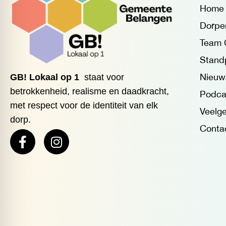
Home
Dorpe
Team 
Stand
Nieuw
GB! Lokaal op 1
staat voor
betrokkenheid, realisme en daadkracht,
Podca
met respect voor de identiteit van elk
Veelge
dorp.
Conta
F
I
a
n
c
s
e
t
b
a
o
g
o
r
k
a