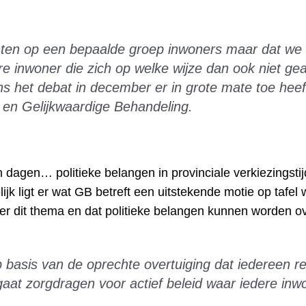
hten op een bepaalde groep inwoners maar dat we 
 inwoner die zich op welke wijze dan ook niet geac
dens het debat in december er in grote mate toe he
 en Gelijkwaardige Behandeling.
 dagen… politieke belangen in provinciale verkiezingsti
jk ligt er wat GB betreft een uitstekende motie op tafel 
er dit thema en dat politieke belangen kunnen worden o
p basis van de oprechte overtuiging dat iedereen re
 gaat zorgdragen voor actief beleid waar iedere inw