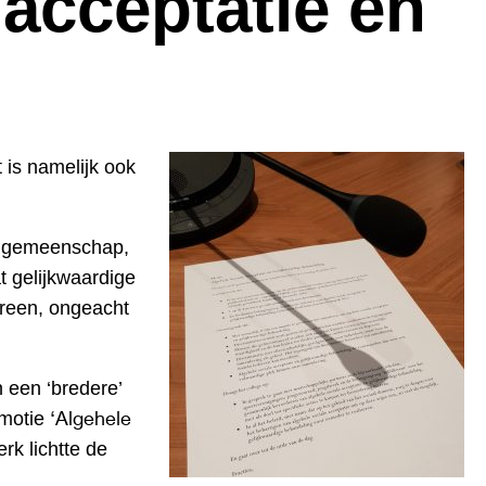
 acceptatie en
Powered By
GSpeech
 is namelijk ook
T gemeenschap,
 gelijkwaardige
reen, ongeacht
 een ‘bredere’
‘Algehele
 motie
k lichtte de