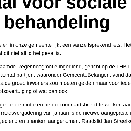
aal voor sociale
e behandeling
elen in onze gemeente lijkt een vanzelfsprekend iets. Het
dit niet altijd het geval is.
naamde Regenboogmotie ingediend, gericht op de LHB
 aantal partijen, waaronder GemeenteBelangen, vond dat
aalde groep inwoners zou moeten gelden maar voor iede
ofsovertuiging of wat dan ook.
gediende motie en riep op om raadsbreed te werken aan
 raadsvergadering van januari is de nieuwe aangepaste
gediend en unaniem aangenomen. Raadslid Jan Streefker