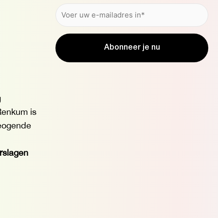
g
enkum is
eogende
erslagen