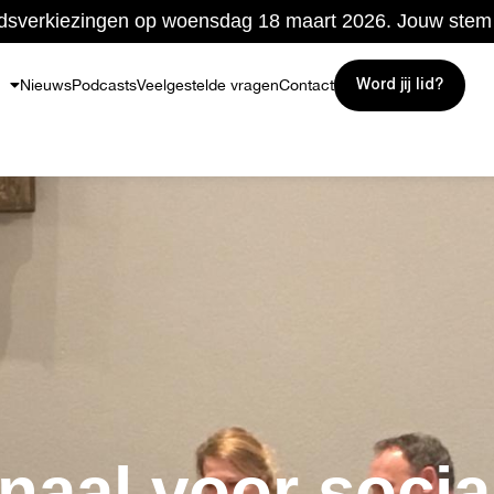
sverkiezingen op woensdag 18 maart 2026. Jouw stem t
Nieuws
Podcasts
Veelgestelde vragen
Contact
Word jij lid?
gnaal voor socia