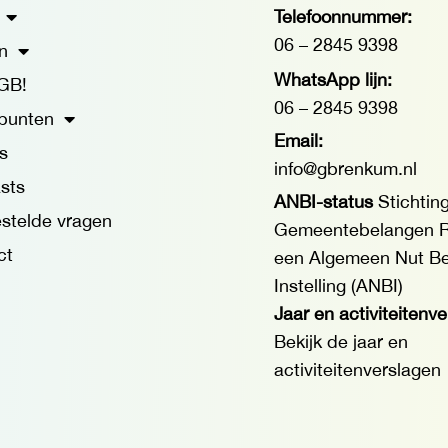
Telefoonnummer:
06 – 2845 9398
n
WhatsApp lijn:
GB!
06 – 2845 9398
punten
Email:
s
info@gbrenkum.nl
sts
ANBI-status
Stichtin
stelde vragen
Gemeentebelangen R
ct
een Algemeen Nut B
Instelling (ANBI)
Jaar en activiteitenv
Bekijk de jaar en
activiteitenverslagen