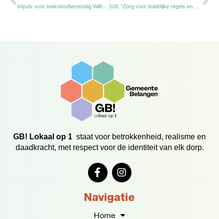
Impuls voor toekomstbestendig Wilhelmina Sportpark
GB: “Zorg voor duidelijke regels en heldere communicatie bij plaatselijke verordening”
GB! Lokaal op 1
staat voor betrokkenheid, realisme en
daadkracht, met respect voor de identiteit van elk dorp.
F
I
a
n
c
s
e
t
Navigatie
b
a
o
g
Home