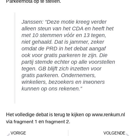
Parkeernota op te stellen.
Janssen: “Deze motie kreeg verder
alleen steun van het CDA en heeft het
met 10 stemmen vóór en 13 tegen,
niet gehaald. Dat is jammer, zeker
omdat de PRD in het debat aangaf
ook voor gratis parkeren te zijn. Die
partij stemde echter op alle voorstellen
tegen. GB blijft zich inzetten voor
gratis parkeren. Ondernemers,
winkeliers, bezoekers en inwoners
kunnen op ons rekenen.”
Het volledige debat is terug te kijken op www.renkum.nl
fragment 1
fragment 2
via
en
.
Vorige
Vo
VORIGE
VOLGENDE