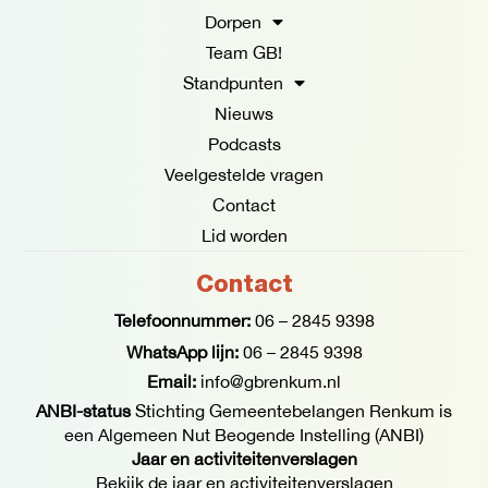
o
r
Dorpen
k
a
Team GB!
-
m
f
Standpunten
Nieuws
Podcasts
Veelgestelde vragen
Contact
Lid worden
Contact
Telefoonnummer:
06 – 2845 9398
WhatsApp lijn:
06 – 2845 9398
Email:
info@gbrenkum.nl
ANBI-status
Stichting Gemeentebelangen Renkum is
een Algemeen Nut Beogende Instelling (ANBI)
Jaar en activiteitenverslagen
Bekijk de jaar en activiteitenverslagen