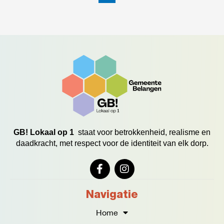
GB! Lokaal op 1
staat voor betrokkenheid, realisme en
daadkracht, met respect voor de identiteit van elk dorp.
F
I
a
n
c
s
e
t
Navigatie
b
a
o
g
Home
o
r