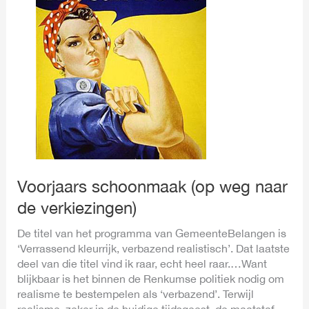
(op
weg
naar
de
verkiezingen)
Voorjaars schoonmaak (op weg naar
de verkiezingen)
De titel van het programma van GemeenteBelangen is
‘Verrassend kleurrijk, verbazend realistisch’. Dat laatste
deel van die titel vind ik raar, echt heel raar.…Want
blijkbaar is het binnen de Renkumse politiek nodig om
realisme te bestempelen als ‘verbazend’. Terwijl
realisme, zeker in de huidige tijdsgeest, de maatstaf