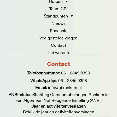
Dorpen
k
a
Team GB!
-
m
f
Standpunten
Nieuws
Podcasts
Veelgestelde vragen
Contact
Lid worden
Contact
Telefoonnummer:
06 – 2845 9398
WhatsApp lijn:
06 – 2845 9398
Email:
info@gbrenkum.nl
ANBI-status
Stichting Gemeentebelangen Renkum is
een Algemeen Nut Beogende Instelling (ANBI)
Jaar en activiteitenverslagen
Bekijk de jaar en activiteitenverslagen