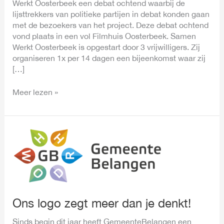
Werkt Oosterbeek een debat ochtend waarbij de
lijsttrekkers van politieke partijen in debat konden gaan
met de bezoekers van het project. Deze debat ochtend
vond plaats in een vol Filmhuis Oosterbeek. Samen
Werkt Oosterbeek is opgestart door 3 vrijwilligers. Zij
organiseren 1x per 14 dagen een bijeenkomst waar zij
[…]
Meer lezen »
Ons
logo
zegt
meer
dan
je
denkt!
Ons logo zegt meer dan je denkt!
Sinds begin dit jaar heeft GemeenteBelangen een