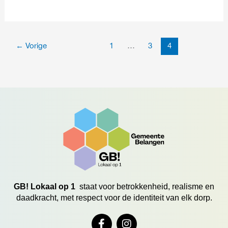
←
Vorige
1
…
3
4
GB! Lokaal op 1
staat voor betrokkenheid, realisme en
daadkracht, met respect voor de identiteit van elk dorp.
F
I