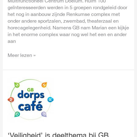
Multifunctioneel Centrum Doelum. Ruim 100
geïnteresseerden werden in 5 groepen rondgeleid door
het nog in aanbouw zijnde Renkumse complex met
onder andere sportzalen, zwembad, theaterzaal en
horecagelegenheid. Namens GB nam Marian een kijkje
in het enorme complex waar nog wel het een en ander
aan
Meer lezen »
‘Veiligheid’
is
deelthema
bij
GB
Dorpscafé
‘Veiligheid’ is deelthema bij GB