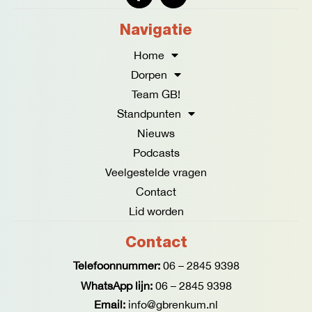
a
n
c
s
e
t
Navigatie
b
a
o
g
Home
o
r
Dorpen
k
a
Team GB!
-
m
f
Standpunten
Nieuws
Podcasts
Veelgestelde vragen
Contact
Lid worden
Contact
Telefoonnummer:
06 – 2845 9398
WhatsApp lijn:
06 – 2845 9398
Email:
info@gbrenkum.nl