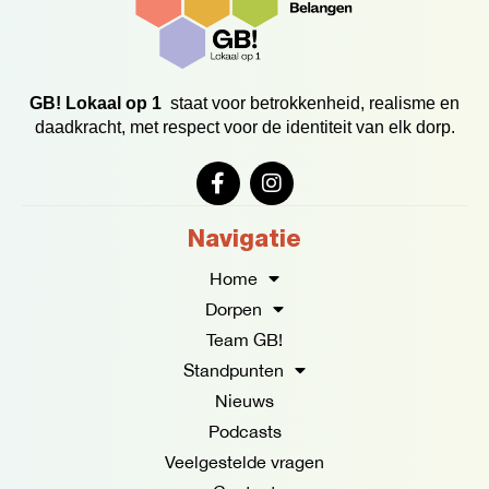
GB! Lokaal op 1
staat voor betrokkenheid, realisme en
daadkracht, met respect voor de identiteit van elk dorp.
F
I
a
n
c
s
e
t
Navigatie
b
a
o
g
Home
o
r
Dorpen
k
a
Team GB!
-
m
f
Standpunten
Nieuws
Podcasts
Veelgestelde vragen