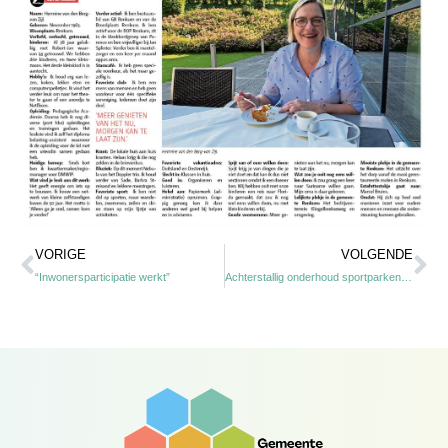
Vorige
Vo
VORIGE
VOLGENDE
“Inwonersparticipatie werkt”
Achterstallig onderhoud sportparken loopt wéér verder op